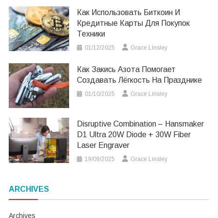
Как Использовать Биткоин И
Кредитные Карты Для Покупок
Техники
01/12/2025
Grace Linsley
Как Закись Азота Помогает
Создавать Лёгкость На Празднике
01/10/2025
Grace Linsley
Disruptive Combination – Hansmaker
D1 Ultra 20W Diode + 30W Fiber
Laser Engraver
19/09/2025
Grace Linsley
ARCHIVES
Archives