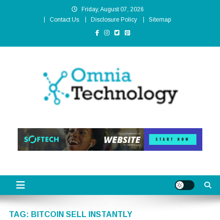
Skip
Friday, August 07, 2026
to
Contact Us
Disclosure Policy
Sitemap
content
Omnia Technology
High-End Technology Without Compromise
TAG:
BITCOIN SELL INSTANTLY